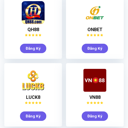
QH88
ONBET
Đăng Ký
Đăng Ký
LUCK8
VN88
Đăng Ký
Đăng Ký