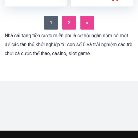
1
2
»
Nhà cái tặng tiền cược miễn phí là cơ hội ngàn năm có một
để các tân thủ khởi nghiệp từ con số 0 và trải nghiệm các trò
chơi cá cược thể thao, casino, slot game