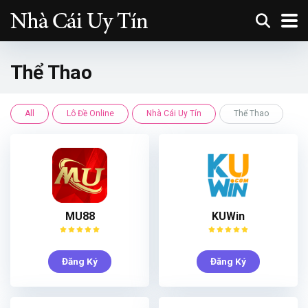
Thể Thao
All
Lô Đề Online
Nhà Cái Uy Tín
Thể Thao
MU88
KUWin
Đăng Ký
Đăng Ký