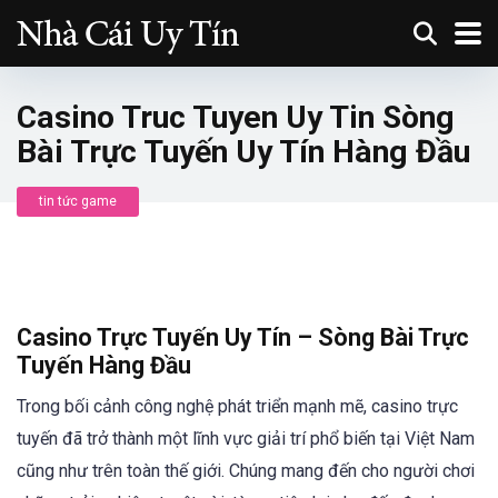
Casino Truc Tuyen Uy Tin Sòng
Bài Trực Tuyến Uy Tín Hàng Đầu
tin tức game
Casino Trực Tuyến Uy Tín – Sòng Bài Trực
Tuyến Hàng Đầu
Trong bối cảnh công nghệ phát triển mạnh mẽ, casino trực
tuyến đã trở thành một lĩnh vực giải trí phổ biến tại Việt Nam
cũng như trên toàn thế giới. Chúng mang đến cho người chơi