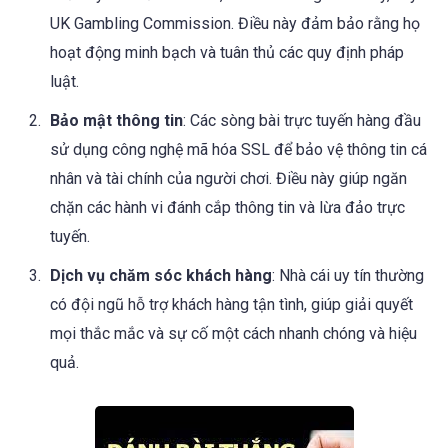
UK Gambling Commission. Điều này đảm bảo rằng họ
hoạt động minh bạch và tuân thủ các quy định pháp
luật.
Bảo mật thông tin
: Các sòng bài trực tuyến hàng đầu
sử dụng công nghệ mã hóa SSL để bảo vệ thông tin cá
nhân và tài chính của người chơi. Điều này giúp ngăn
chặn các hành vi đánh cắp thông tin và lừa đảo trực
tuyến.
Dịch vụ chăm sóc khách hàng
: Nhà cái uy tín thường
có đội ngũ hỗ trợ khách hàng tận tình, giúp giải quyết
mọi thắc mắc và sự cố một cách nhanh chóng và hiệu
quả.