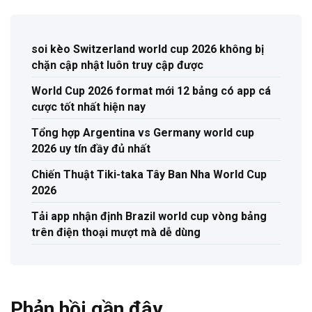
soi kèo Switzerland world cup 2026 không bị
chặn cập nhật luôn truy cập được
World Cup 2026 format mới 12 bảng có app cá
cược tốt nhất hiện nay
Tổng hợp Argentina vs Germany world cup
2026 uy tín đầy đủ nhất
Chiến Thuật Tiki-taka Tây Ban Nha World Cup
2026
Tải app nhận định Brazil world cup vòng bảng
trên điện thoại mượt mà dễ dùng
Phản hồi gần đây