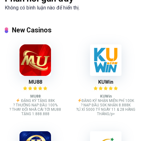
Không có bình luận nào để hiển thị.
New Casinos
MU88
KUWin
MU88
KUWin
ĐĂNG KÝ TẶNG 88K
ĐĂNG KÝ NHẬN MIỄN PHÍ 100K
? THƯỞNG NẠP ĐẦU 100%
? NẠP ĐẦU 50K NHẬN 8.888K
? THAY ĐỔI NHÀ CÁI TỚI MU88
?LÌ XÌ 5000 TỶ NGÀY 11 & 28 HÀNG
TẶNG 1.888.888
THÁNG/p>