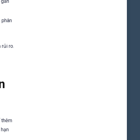
n gần
n phân
rủi ro.
n
ế thêm
i hạn