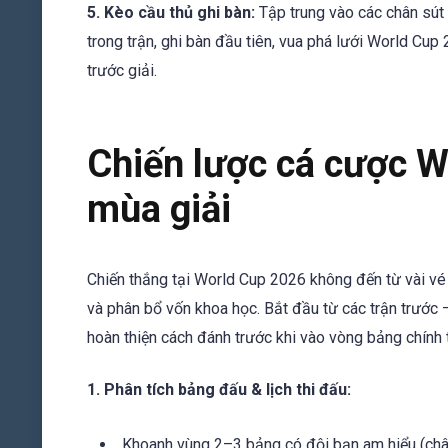
5. Kèo cầu thủ ghi bàn:
Tập trung vào các chân sút 
trong trận, ghi bàn đầu tiên, vua phá lưới World Cu
trước giải.
Chiến lược cá cược W
mùa giải
Chiến thắng tại World Cup 2026 không đến từ vài vé 
và phân bổ vốn khoa học. Bắt đầu từ các trận trước 
hoàn thiện cách đánh trước khi vào vòng bảng chính 
1. Phân tích bảng đấu & lịch thi đấu:
Khoanh vùng 2–3 bảng có đội bạn am hiểu (châu