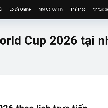
ủ
Lô Đề Online
Nhà Cái Uy Tín
Thể Thao
tin tức 
orld Cup 2026 tại nh