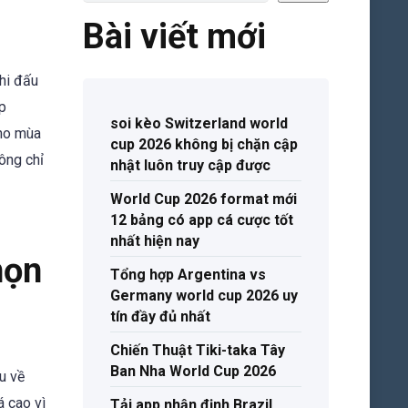
Bài viết mới
hi đấu
p
soi kèo Switzerland world
cho mùa
cup 2026 không bị chặn cập
ông chỉ
nhật luôn truy cập được
World Cup 2026 format mới
12 bảng có app cá cược tốt
nhất hiện nay
họn
Tổng hợp Argentina vs
Germany world cup 2026 uy
tín đầy đủ nhất
Chiến Thuật Tiki-taka Tây
Ban Nha World Cup 2026
u về
 cao vì
Tải app nhận định Brazil