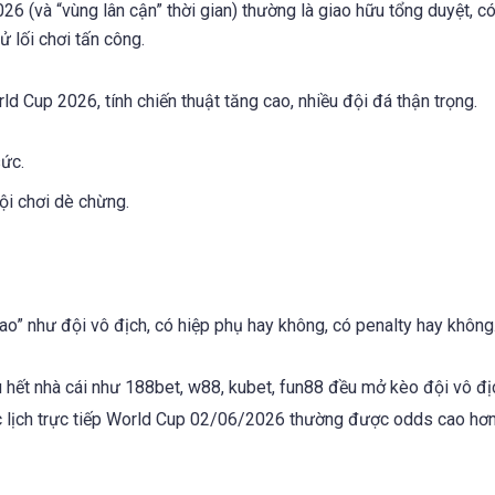
26 (và “vùng lân cận” thời gian) thường là giao hữu tổng duyệt, có
hử lối chơi tấn công.
d Cup 2026, tính chiến thuật tăng cao, nhiều đội đá thận trọng.
sức.
ội chơi dè chừng.
ao” như đội vô địch, có hiệp phụ hay không, có penalty hay không
hết nhà cái như 188bet, w88, kubet, fun88 đều mở kèo đội vô đị
c lịch trực tiếp World Cup 02/06/2026 thường được odds cao hơn