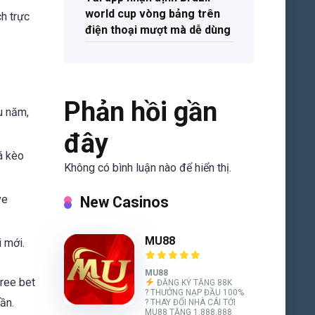
world cup vòng bảng trên
h trực
điện thoại mượt mà dễ dùng
Phản hồi gần
u năm,
đây
á kèo
Không có bình luận nào để hiển thị.
ve
New Casinos
MU88
i mới.
MU88
free bet
ĐĂNG KÝ TẶNG 88K
? THƯỞNG NẠP ĐẦU 100%
ần.
? THAY ĐỔI NHÀ CÁI TỚI
MU88 TẶNG 1.888.888