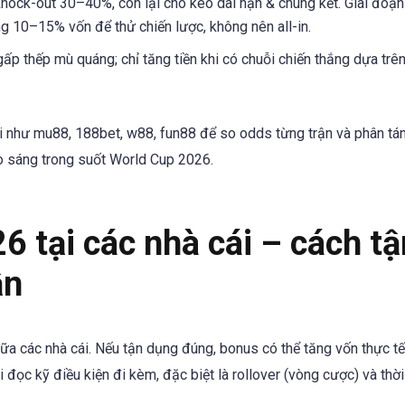
nock-out 30–40%, còn lại cho kèo dài hạn & chung kết. Giai đoạ
g 10–15% vốn để thử chiến lược, không nên all-in.
 gấp thếp mù quáng; chỉ tăng tiền khi có chuỗi chiến thắng dựa trê
ái như mu88, 188bet, w88, fun88 để so odds từng trận và phân tán 
èo sáng trong suốt World Cup 2026.
 tại các nhà cái – cách tậ
ận
ữa các nhà cái. Nếu tận dụng đúng, bonus có thể tăng vốn thực t
đọc kỹ điều kiện đi kèm, đặc biệt là rollover (vòng cược) và thờ