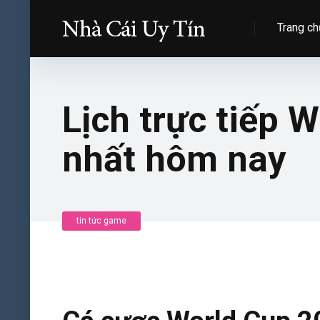
Trang ch
Lịch trực tiếp W
nhất hôm nay
tin tức game