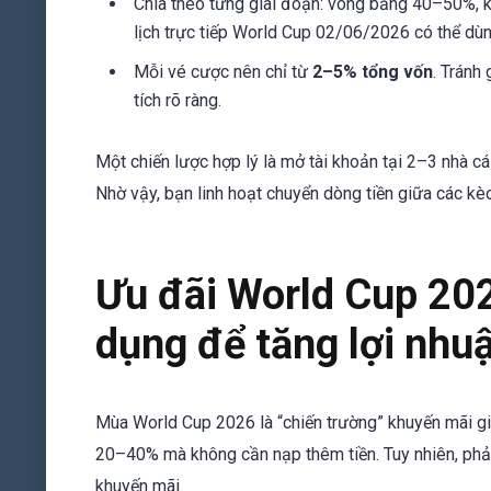
Chia theo từng giai đoạn: vòng bảng 40–50%, k
lịch trực tiếp World Cup 02/06/2026 có thể dùn
Mỗi vé cược nên chỉ từ
2–5% tổng vốn
. Tránh
tích rõ ràng.
Một chiến lược hợp lý là mở tài khoản tại 2–3 nhà c
Nhờ vậy, bạn linh hoạt chuyển dòng tiền giữa các k
Ưu đãi World Cup 2026
dụng để tăng lợi nhu
Mùa World Cup 2026 là “chiến trường” khuyến mãi gi
20–40% mà không cần nạp thêm tiền. Tuy nhiên, phải 
khuyến mãi.