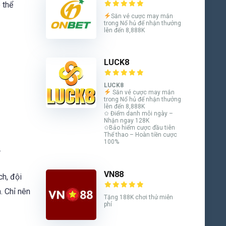
 thể
Săn vé cược may mắn
trong Nổ hủ để nhận thưởng
lên đến 8,888K
LUCK8
LUCK8
Săn vé cược may mắn
trong Nổ hủ để nhận thưởng
lên đến 8,888K
✩ Điểm danh mỗi ngày –
Nhận ngay 128K
✩Bảo hiểm cược đầu tiên
Thể thao – Hoàn tiền cược
100%
.
VN88
ch, đội
. Chỉ nên
Tặng 188K chơi thử miễn
phí